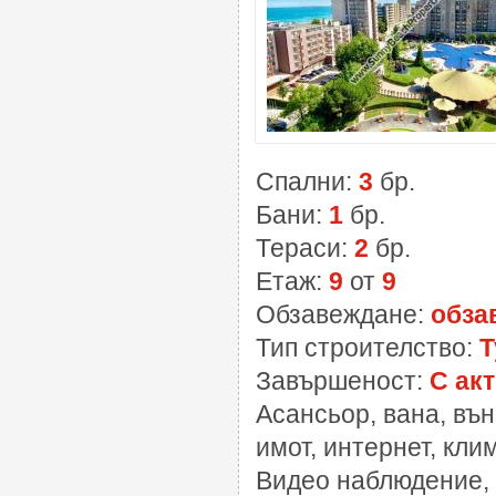
Спални:
3
бр.
Бани:
1
бр.
Тераси:
2
бр.
Етаж:
9
от
9
Обзавеждане:
обза
Тип строителство:
Т
Завършеност:
С акт
Асансьор, вана, въ
имот, интернет, кли
Видео наблюдение, 