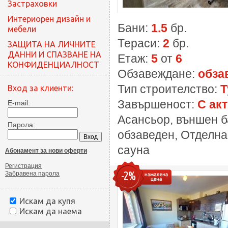
Застраховки
Интериорен дизайн и
Бани:
1.5
бр.
мебели
Тераси:
2
бр.
ЗАЩИТА НА ЛИЧНИТЕ
ДАННИ И СПАЗВАНЕ НА
Етаж:
5
от
6
КОНФИДЕНЦИАЛНОСТ
Обзавеждане:
обза
Тип строителство:
Т
Вход за клиенти:
Завършеност:
С акт
E-mail:
Асансьор, външен б
Парола:
обзаведен, Отделна
сауна
Абонамент за нови оферти
Регистрация
-2%
Забравена парола
Искам да купя
Искам да наема