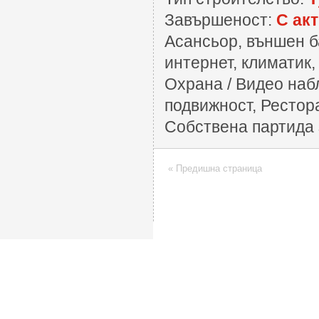
Завършеност:
С акт
Асансьор, външен б
интернет, климатик
Охрана / Видео наб
подвижност, Рестора
Собствена партида 
« Предишна страница