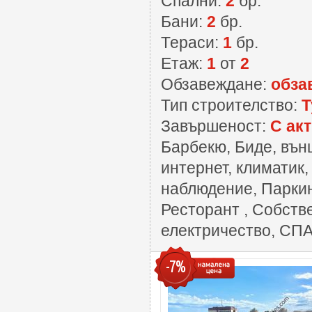
Спални:
2
бр.
Бани:
2
бр.
Тераси:
1
бр.
Етаж:
1
от
2
Обзавеждане:
обза
Тип строителство:
Т
Завършеност:
С акт
Барбекю, Биде, вън
интернет, климатик,
наблюдение, Паркин
Ресторант , Собств
електричество, СПА
-7%