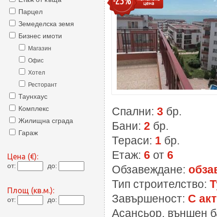
-23%
Парцел
Земеделска земя
Бизнес имоти
Магазин
Офис
Хотел
Ресторант
Таунхаус
Комплекс
Спални:
3
бр.
Жилищна сграда
Бани:
2
бр.
Гараж
Тераси:
1
бр.
Етаж:
6
от
6
Цена (€):
от:
до:
Обзавеждане:
обза
Тип строителство:
Т
Площ (кв.м.):
Завършеност:
С акт
от:
до:
Асансьор, външен б