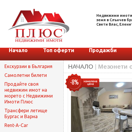
Недвижими имоти.
земя в Слънчев бря
Свети Влас, Еленит
Начало
Топ оферти
Продажби
НАЧАЛО
|
Мезонети с
Екскурзии в България
Самолетни билети
-8%
Продайте своя
недвижим имот на
морето с Недвижими
Имоти Плюс
Трансфери летище
Бургас и Варна
Rent-A-Car