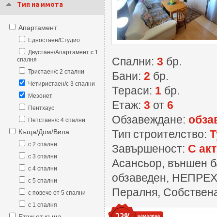
Тип на имота
Апартамент
Едностаен/Студио
Двустаен/Апартамент с 1
Спални:
3
бр.
спалня
Тристаен/с 2 спални
Бани:
2
бр.
Четиристаен/с 3 спални
Тераси:
1
бр.
Мезонет
Етаж:
3
от
6
Пентхаус
Обзавеждане:
обза
Петстаен/с 4 спални
Къща/Дом/Вила
Тип строителство:
Т
с 2 спални
Завършеност:
С акт
с 3 спални
Асансьор, външен б
с 4 спални
обзаведен, НЕПРЕХ
с 5 спални
Пералня, Собствена
с повече от 5 спални
с 1 спалня
Етаж от къща