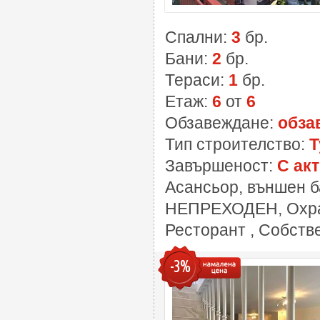
Спални:
3
бр.
Бани:
2
бр.
Тераси:
1
бр.
Етаж:
6
от
6
Обзавеждане:
обза
Тип строителство:
Т
Завършеност:
С акт
Асансьор, външен б
НЕПРЕХОДЕН, Охран
Ресторант , Собств
-3%