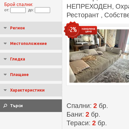
Брой спални:
НЕПРЕХОДЕН, Охран
от:
до:
Ресторант , Собств
Регион
-2%
Местоположение
Гледка
Плащане
Характеристики
Спални:
2
бр.
Бани:
2
бр.
Тераси:
2
бр.