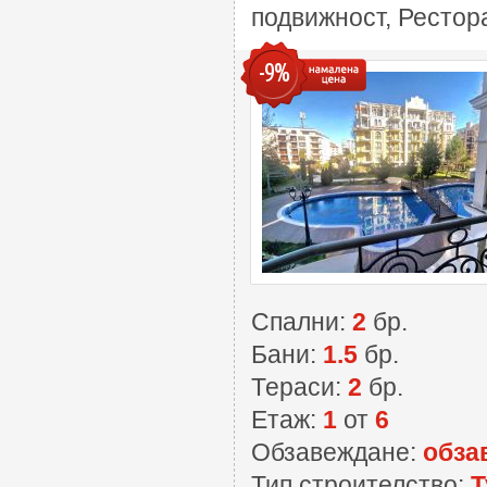
подвижност, Рестора
-9%
Спални:
2
бр.
Бани:
1.5
бр.
Тераси:
2
бр.
Етаж:
1
от
6
Обзавеждане:
обза
Тип строителство:
Т