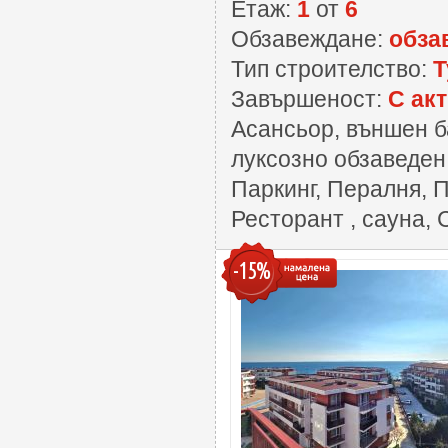
Етаж:
1
от
6
Обзавеждане:
обза
Тип строителство:
Т
Завършеност:
С акт
Асансьор, външен ба
луксозно обзаведе
Паркинг, Пералня, 
Ресторант , сауна,
-15%