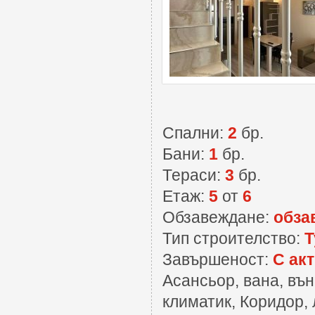
Спални:
2
бр.
Бани:
1
бр.
Тераси:
3
бр.
Етаж:
5
от
6
Обзавеждане:
обза
Тип строителство:
Т
Завършеност:
С акт
Асансьор, вана, въ
климатик, Коридор