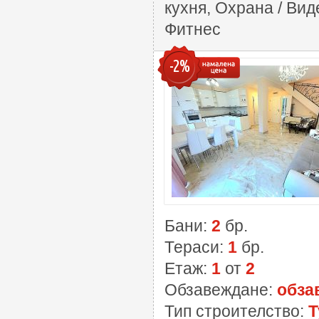
кухня, Охрана / Ви
Фитнес
-2%
Бани:
2
бр.
Тераси:
1
бр.
Етаж:
1
от
2
Обзавеждане:
обза
Тип строителство:
Т