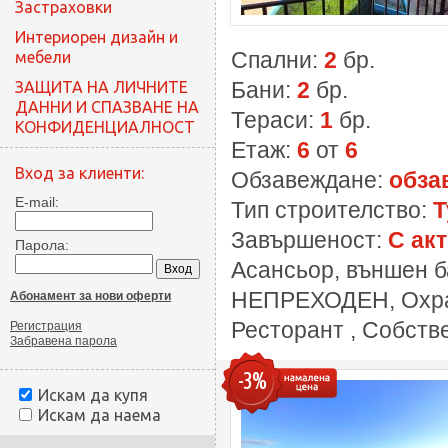
Застраховки
Интериорен дизайн и
Спални:
2
бр.
мебели
Бани:
2
бр.
ЗАЩИТА НА ЛИЧНИТЕ
ДАННИ И СПАЗВАНЕ НА
Тераси:
1
бр.
КОНФИДЕНЦИАЛНОСТ
Етаж:
6
от
6
Вход за клиенти:
Обзавеждане:
обза
E-mail:
Тип строителство:
Т
Завършеност:
С акт
Парола:
Асансьор, външен ба
НЕПРЕХОДЕН, Охран
Абонамент за нови оферти
Ресторант , Собств
Регистрация
Забравена парола
-3%
Искам да купя
Искам да наема