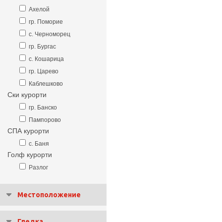
Ахелой
гр. Поморие
с. Черноморец
гр. Бургас
с. Кошарица
гр. Царево
Каблешково
Ски курорти
гр. Банско
Пампорово
СПА курорти
с. Баня
Голф курорти
Разлог
Местоположение
Гледка