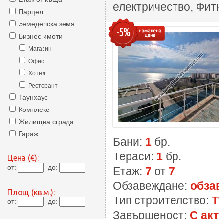
електричество, Фит
Парцел
Земеделска земя
-5%
Бизнес имоти
Магазин
Офис
Хотел
Ресторант
Таунхаус
Комплекс
Жилищна сграда
Гараж
Бани:
1
бр.
Тераси:
1
бр.
Цена (€):
от:
до:
Етаж:
7
от
7
Обзавеждане:
обза
Площ (кв.м.):
Тип строителство:
Т
от:
до:
Завършеност:
С акт