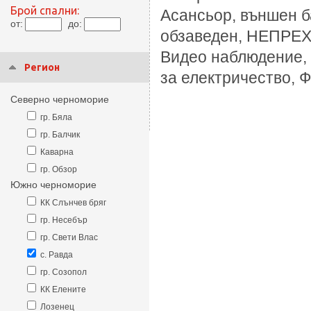
Брой спални:
Асансьор, външен б
от:
до:
обзаведен, НЕПРЕХО
Видео наблюдение, 
Регион
за електричество, 
Северно черноморие
гр. Бяла
гр. Балчик
Каварна
гр. Обзор
Южно черноморие
КК Слънчев бряг
гр. Несебър
гр. Свети Влас
с. Равда
гр. Созопол
КК Елените
Лозенец