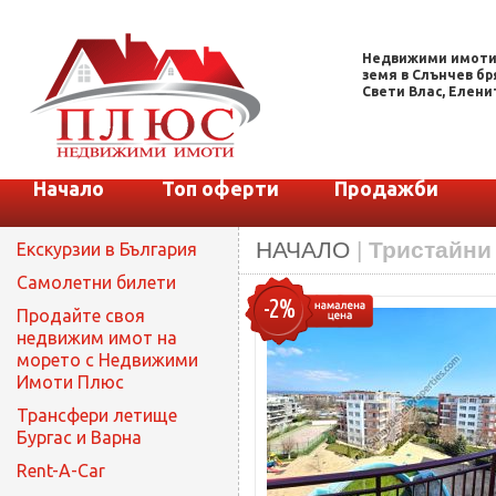
Недвижими имоти.
земя в Слънчев бря
Свети Влас, Еленит
Начало
Топ оферти
Продажби
НАЧАЛО
|
Тристайни
Екскурзии в България
Самолетни билети
-2%
Продайте своя
недвижим имот на
морето с Недвижими
Имоти Плюс
Трансфери летище
Бургас и Варна
Rent-A-Car