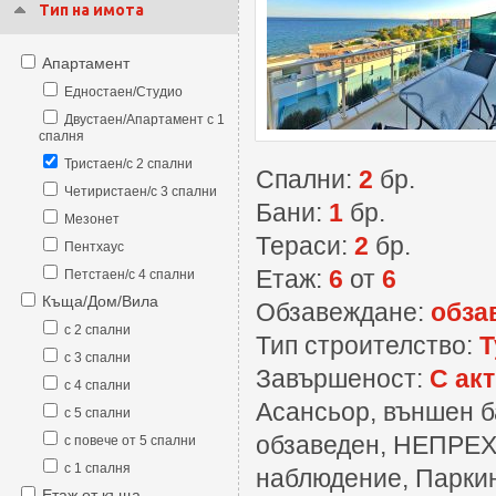
Тип на имота
Апартамент
Едностаен/Студио
Двустаен/Апартамент с 1
спалня
Тристаен/с 2 спални
Спални:
2
бр.
Четиристаен/с 3 спални
Бани:
1
бр.
Мезонет
Тераси:
2
бр.
Пентхаус
Етаж:
6
от
6
Петстаен/с 4 спални
Къща/Дом/Вила
Обзавеждане:
обза
с 2 спални
Тип строителство:
Т
с 3 спални
Завършеност:
С акт
с 4 спални
Асансьор, външен б
с 5 спални
обзаведен, НЕПРЕХ
с повече от 5 спални
с 1 спалня
наблюдение, Паркин
Етаж от къща