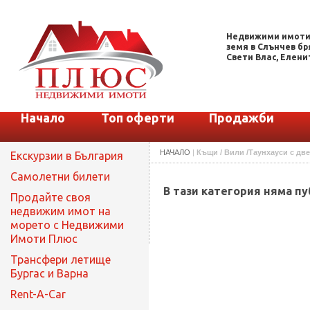
Недвижими имоти.
земя в Слънчев бря
Свети Влас, Еленит
Начало
Топ оферти
Продажби
НАЧАЛО
|
Къщи / Вили /Таунхауси с дв
Екскурзии в България
Самолетни билети
В тази категория няма п
Продайте своя
недвижим имот на
морето с Недвижими
Имоти Плюс
Трансфери летище
Бургас и Варна
Rent-A-Car