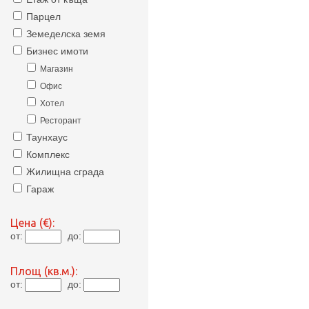
Парцел
Земеделска земя
Бизнес имоти
Магазин
Офис
Хотел
Ресторант
Таунхаус
Комплекс
Жилищна сграда
Гараж
Цена (€):
от:
до:
Площ (кв.м.):
от:
до: