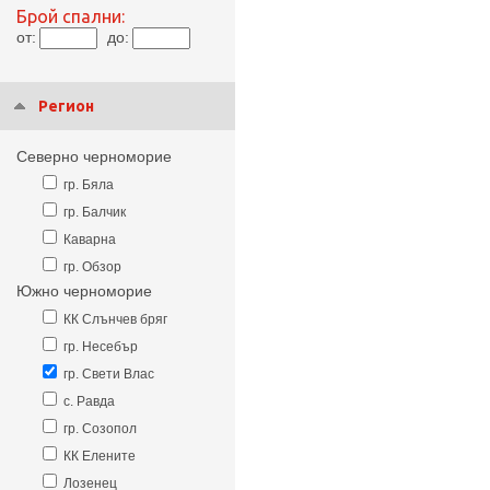
Брой спални:
от:
до:
Регион
Северно черноморие
гр. Бяла
гр. Балчик
Каварна
гр. Обзор
Южно черноморие
КК Слънчев бряг
гр. Несебър
гр. Свети Влас
с. Равда
гр. Созопол
КК Елените
Лозенец