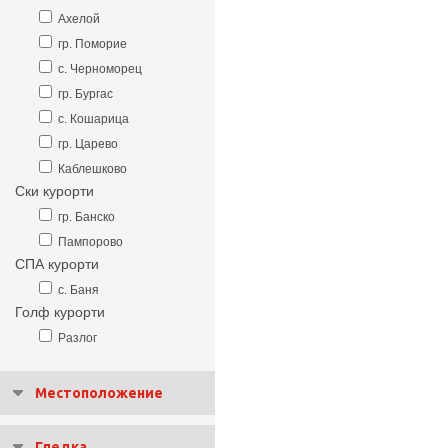
Ахелой
гр. Поморие
с. Черноморец
гр. Бургас
с. Кошарица
гр. Царево
Каблешково
Ски курорти
гр. Банско
Пампорово
СПА курорти
с. Баня
Голф курорти
Разлог
Местоположение
Гледка