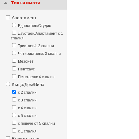
Тип на имота
Апартамент
Едностаен/Студио
Двустаен/Апартамент с 1
спалня
Тристаен/с 2 спални
Четиристаен/с 3 спални
Мезонет
Пентхаус
Петстаен/с 4 спални
Къща/Дом/Вила
с 2 спални
с 3 спални
с 4 спални
с 5 спални
с повече от 5 спални
с 1 спалня
Етаж от къща