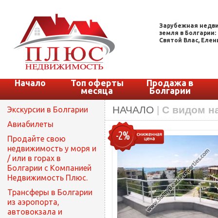
Зарубежная недви
земля в Болгарии:
Святой Влас, Елени
Начало
Топ оферты
Продажа в
месяца
Болгарии
НАЧАЛО
|
С видом н
Экскурсии в Болгарии
Авиабилеты
-2%
Продайте свою
недвижимость у моря и
/ или в горах в
Болгарии с Компанией
Недвижимость Плюс.
Трансферы в Болгарии
из аэропорта,
автовокзала и