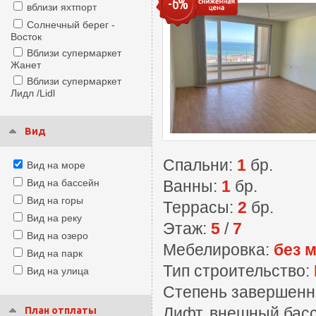
-6%
вблизи яхтпорт
Солнечный берег -
Восток
Вблизи супермаркет
Жанет
Вблизи супермаркет
Лидл /Lidl
Вид
Спальни:
1
бр.
Вид на море
Вид на бассейн
Ванны:
1
бр.
Вид на горы
Террасы:
2
бр.
Вид на реку
Этаж:
5
/
7
Вид на озеро
Мебелировка:
без 
Вид на парк
Тип строительство:
Вид на улица
Степень завершенн
Лифт, внешный басс
План отплаты