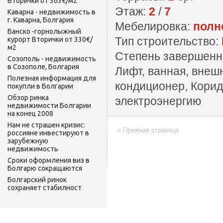
Вторички от 363€/м2
Этаж:
2
/
7
Каварна - недвижимость в
г. Каварна, Болгария
Мебелировка:
полн
Банско -горнолыжный
Тип строительство:
курорт Вторички от 330€/
м2
Степень завершенн
Созополь - недвижимость
в Созополе, Болгария
Лифт, ванная, внеш
Полезная информация для
кондиционер, Корид
покупли в Болгарии
Обзор ринка
электроэнергию
недвижимости Болгарии
на конец 2008
Нам не страшен кризис:
« Прежная страница
россияне инвестируют в
зарубежную
недвижимость
Сроки оформления виз в
Болгарю сокращаются
Болгарский ринок
сохраняет стабилност