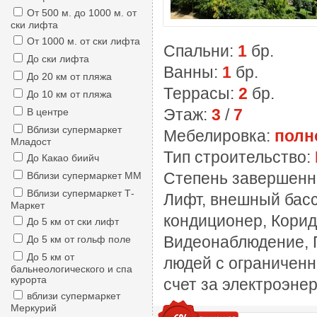
От 500 м. до 1000 м. от
ски лифта
От 1000 м. от ски лифта
Спальни:
1
бр.
До ски лифта
Ванны:
1
бр.
До 20 км от пляжа
Террасы:
2
бр.
До 10 км от пляжа
Этаж:
3
/
7
В центре
Вблизи супермаркет
Мебелировка:
полн
Младост
Тип строительство:
До Какао биийч
Степень завершенн
Вблизи супермаркет ММ
Вблизи супермаркет Т-
Лифт, внешный басс
Маркет
кондиционер, Корид
До 5 км от ски лифт
Видеонаблюдение, П
До 5 км от гольф поле
До 5 км от
людей с ограниченн
бальнеологического и спа
курорта
счет за электроэне
вблизи супермаркет
Меркурий