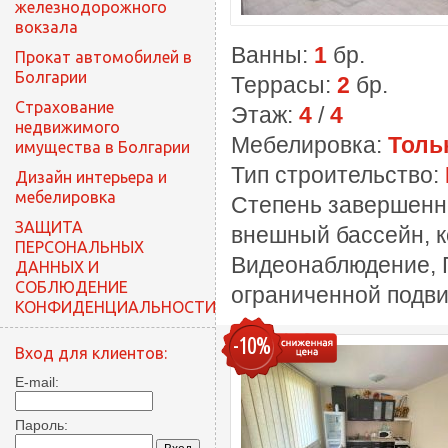
железнодорожного
вокзала
Ванны:
1
бр.
Прокат автомобилей в
Болгарии
Террасы:
2
бр.
Cтрахование
Этаж:
4
/
4
недвижимого
Мебелировка:
Толь
имущества в Болгарии
Тип строительство:
Дизайн интерьера и
мебелировка
Степень завершенн
ЗАЩИТА
внешный бассейн, к
ПЕРСОНАЛЬНЫХ
Видеонаблюдение, П
ДАННЫХ И
СОБЛЮДЕНИЕ
ограниченной подви
КОНФИДЕНЦИАЛЬНОСТИ
-10%
Вход для клиентов:
E-mail:
Пароль: