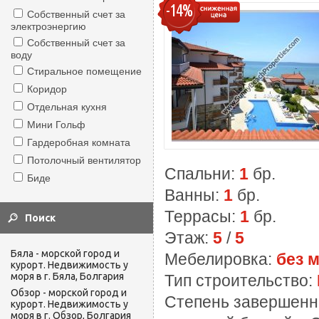
-14%
Собственный счет за
электроэнергию
Собственный счет за
воду
Стиральное помещение
Коридор
Отдельная кухня
Мини Гольф
Гардеробная комната
Потолочный вентилятор
Спальни:
1
бр.
Биде
Ванны:
1
бр.
Террасы:
1
бр.
Этаж:
5
/
5
Бяла - морской город и
Мебелировка:
без 
курорт. Недвижимость у
моря в г. Бяла, Болгария
Тип строительство:
Обзор - морской город и
Степень завершенн
курорт. Недвижимость у
моря в г. Обзор, Болгария