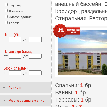
внешный бассейн, Э
Таунхаус
Коридор , раздельн
Комплекс
Жилое здание
Стиральная, Ресто
Гараж
-4%
Цена (€):
от:
до:
Площадь (кв.м.):
от:
до:
Брой спальни:
от:
до:
Спальни:
1
бр.
Регион
Ванны:
1
бр.
Террасы:
1
бр.
Месторасположение
Этаж:
3
/
7