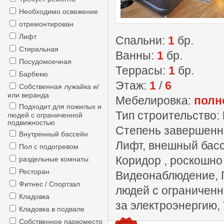
Необходимо освежение
отремонтирован
Лифт
Спальни:
1
бр.
Стиральная
Ванны:
1
бр.
Посудомоечная
Террасы:
1
бр.
Барбекю
Этаж:
1
/
6
Собственная лужайка и/
или веранда
Мебелировка:
полн
Подходит для пожилых и
Тип строительство:
людей с ограниченной
подвижностью
Степень завершенн
Внутренный бассейн
Лифт, внешный басс
Пол с подогревом
Коридор , роскошно
раздельные комнаты
Ресторан
Видеонаблюдение, П
Фитнес / Спортзал
людей с ограниченн
Кладовка
за электроэнергию,
Кладовка в подвале
Собственное паркоместо