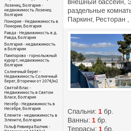
внешный бассейн, Э
Лозенец, Болгария -
раздельные комнаты
недвижимость Лозенец
Болгария
Паркинг, Ресторан 
Поморие - Недвижимость в
Помории, Болгария
Равда - Недвижимость в д.
Равда, Болгария
Болгария - недвижимость
в Болгарии
Пампорово - горнолыжный
курорт, недвижимость
Болгария
Солнечный берег -
Недвижимость Солнечный
берег, Вторички от 207€/м2
Святой Влас -
Недвижимость в Святом
Власе, Болгария
Несебр - Недвижимость в
Несебре, Болгария
Спальни:
1
бр.
Елените - недвижимость в
Ванны:
1
бр.
Элените, Болгария
Гольф Ривиера Балчик -
Террасы:
1
бр.