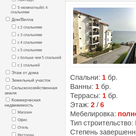
Пентхаус
5-хкомнатный/с 4
спальнями
Дом/Вилла
с 2 спальнями
с 3 спальнями
с 4 спальнями
с 5 спальнями
с больше чем 5 спальней
с 1 спальней
Этаж от дома
Спальни:
1
бр.
Земельный участок
Ванны:
1
бр.
Сельскохозяйственная
земля
Террасы:
1
бр.
Коммерческая
Этаж:
2
/
6
недвижимость
Мебелировка:
полн
Магазин
Офис
Тип строительство:
Отель
Степень завершенн
Ресторан