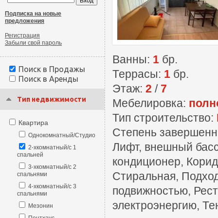
Подписка на новые
предложения
Регистрация
Забыли свой пароль
Ванны:
1
бр.
Поиск в Продажы
Террасы:
1
бр.
Поиск в Аренды
Этаж:
2
/
7
Тип недвижимости
Мебелировка:
полн
Тип строительство:
Квартира
Степень завершенн
Однокомнатный/Студио
Лифт, внешный басс
2-хкомнатный/с 1
спальней
кондиционер, Корид
3-хкомнатный/с 2
Стиральная, Подход
спальнями
4-хкомнатный/с 3
подвижностью, Рест
спальнями
электроэнергию, Те
Мезонин