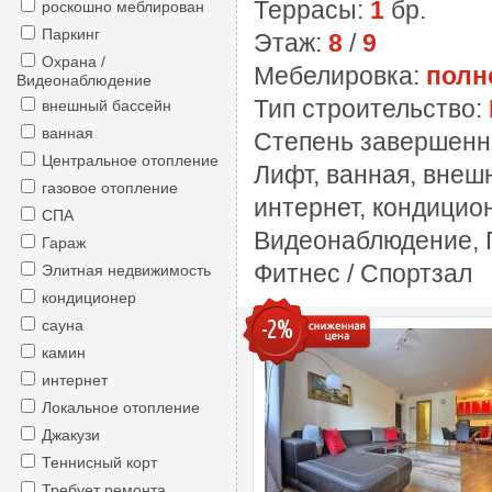
Террасы:
1
бр.
роскошно меблирован
Паркинг
Этаж:
8
/
9
Охрана /
Мебелировка:
полн
Видеонаблюдение
Тип строительство:
внешный бассейн
ванная
Степень завершенн
Центральное отопление
Лифт, ванная, внеш
газовое отопление
интернет, кондицио
СПА
Видеонаблюдение, П
Гараж
Фитнес / Спортзал
Элитная недвижимость
кондиционер
-2%
сауна
камин
интернет
Локальное отопление
Джакузи
Теннисный корт
Требует ремонта