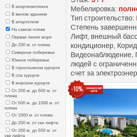
В апарткомплексе
Мебелировка:
полн
В жилом зданием
Тип строительство:
В апартотеле
Степень завершенн
На самом пляже
Лифт, внешный басс
Первая линия моря
кондиционер, Корид
До 200 м. от пляжа
Северное побережье
Видеонаблюдение, П
Южное побережье
людей с ограниченн
В горнолыжном курорте
счет за электроэне
В спа курорте
В морском курорте
-10%
От 200 м. до 500 м. от
пляжа
От 500 м. до 1000 м. от
пляжа
От 1000 м. от пляжа
До 200 м. от ски лифта
От 200 м. до 500 м. от
ски лифта