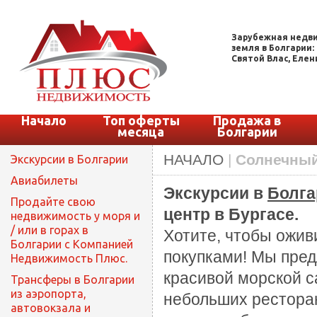
Зарубежная недви
земля в Болгарии:
Святой Влас, Елени
Начало
Топ оферты
Продажа в
месяца
Болгарии
НАЧАЛО
|
Солнечный 
Экскурсии в Болгарии
Авиабилеты
Экскурсии в
Болга
Продайте свою
центр в Бургасе.
недвижимость у моря и
/ или в горах в
Хотите, чтобы ожив
Болгарии с Компанией
покупками! Мы предл
Недвижимость Плюс.
красивой морской с
Трансферы в Болгарии
из аэропорта,
небольших ресторан
автовокзала и