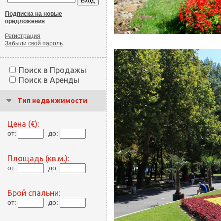
Подписка на новые
предложения
Регистрация
Забыли свой пароль
Поиск в Продажы
Поиск в Аренды
Тип недвижимости
Цена (€):
от:
до:
Площадь (кв.м.):
от:
до:
Брой спальни:
от:
до: