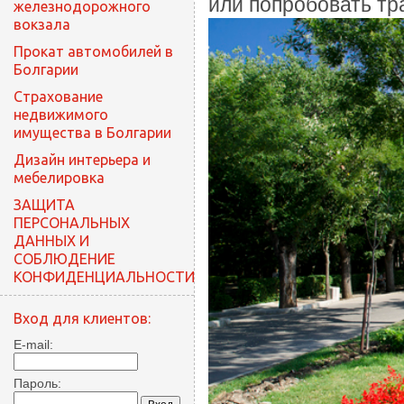
или попробовать тр
железнодорожного
вокзала
Прокат автомобилей в
Болгарии
Cтрахование
недвижимого
имущества в Болгарии
Дизайн интерьера и
мебелировка
ЗАЩИТА
ПЕРСОНАЛЬНЫХ
ДАННЫХ И
СОБЛЮДЕНИЕ
КОНФИДЕНЦИАЛЬНОСТИ
Вход для клиентов:
E-mail:
Пароль: