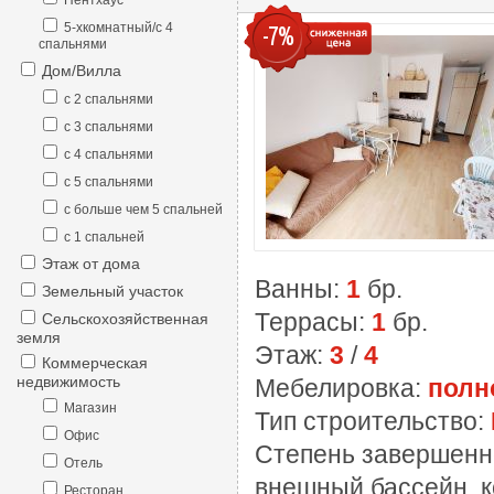
Пентхаус
5-хкомнатный/с 4
-7%
спальнями
Дом/Вилла
с 2 спальнями
с 3 спальнями
с 4 спальнями
с 5 спальнями
с больше чем 5 спальней
с 1 спальней
Этаж от дома
Ванны:
1
бр.
Земельный участок
Террасы:
1
бр.
Сельскохозяйственная
земля
Этаж:
3
/
4
Коммерческая
недвижимость
Мебелировка:
полн
Магазин
Тип строительство:
Офис
Степень завершенн
Отель
внешный бассейн, к
Ресторан