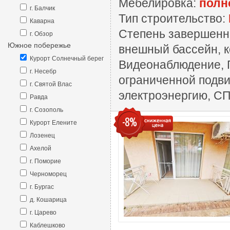
Мебелировка:
полн
г. Балчик
Тип строительство:
Каварна
Степень завершенн
г. Обзор
Южное побережье
внешный бассейн, к
Курорт Солнечный берег
Видеонаблюдение, П
г. Несебр
ограниченной подви
г. Святой Влас
электроэнергию, СП
Равда
г. Созополь
-8%
Курорт Елените
Лозенец
Ахелой
г. Поморие
Черноморец
г. Бургас
д. Кошарица
г. Царево
Каблешково