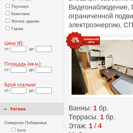
Видеонаблюдение, П
Таунхаус
Комплекс
ограниченной подви
Жилое здание
электроэнергию, СП
Гараж
-8%
Цена (€):
от:
до:
Площадь (кв.м.):
от:
до:
Брой спальни:
от:
до:
Ванны:
1
бр.
Регион
Террасы:
1
бр.
Северное Побережье
Этаж:
1
/
4
Бяла