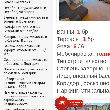
Власе, Болгария
Несебр - Недвижимость в
Несебре, Болгария
Елените - недвижимость в
Элените, Болгария
Гольф Ривиера Балчик -
Ванны:
1
бр.
Вторички от 363€/м2
Каварна - недвижимость в
Террасы:
1
бр.
г. Каварна, Болгария
Этаж:
6
/
6
Банско -горнолыжный
курорт Вторички от 330€/
Мебелировка:
полн
м2
Созополь - недвижимость
Тип строительство:
в Созополе, Болгария
Степень завершенн
Полезная информация для
покупли в Болгарии
Лифт, внешный басс
Обзор ринка
Коридор , роскошно
недвижимости Болгарии
на конец 2008
Паркинг, Стиральна
Нам не страшен кризис:
россияне инвестируют в
зарубежную
-9%
недвижимость
Сроки оформления виз в