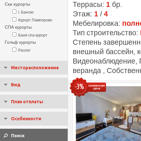
Террасы:
1
бр.
Ски курорты
Этаж:
1
/
4
г. Банско
Курорт Пампорово
Мебелировка:
полн
СПА курорты
Тип строительство:
Баня спа курорт
Степень завершенн
Гольф курорты
внешный бассейн, к
Разлог
Видеонаблюдение, П
Месторасположение
веранда , Собствен
Вид
-3%
План отплаты
Особенности