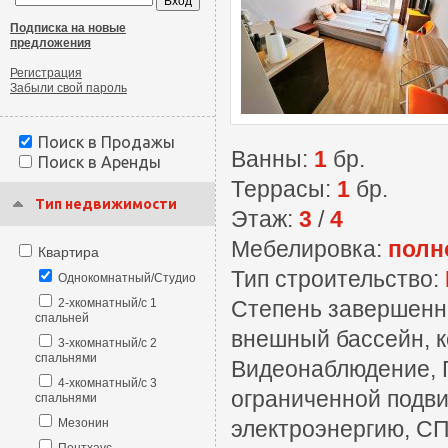
Подписка на новые
предложения
Регистрация
Забыли свой пароль
Поиск в Продажы
Ванны:
1
бр.
Поиск в Аренды
Террасы:
1
бр.
Тип недвижимости
Этаж:
3
/
4
Мебелировка:
полн
Квартира
Тип строительство:
Однокомнатный/Студио
2-хкомнатный/с 1
Степень завершенн
спальней
внешный бассейн, к
3-хкомнатный/с 2
спальнями
Видеонаблюдение, П
4-хкомнатный/с 3
ограниченной подви
спальнями
Мезонин
электроэнергию, СП