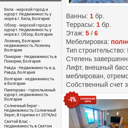
Бяла - морской город и
курорт. Недвижимость у
Ванны:
1
бр.
моря в г. Бяла, Болгария
Террасы:
1
бр.
Обзор - морской город и
курорт. Недвижимость у
Этаж:
5
/
6
моря в г. Обзор, Болгария
Мебелировка:
полн
Лозенец, Болгария -
недвижимость Лозенец
Тип строительство:
Болгария
Поморие - Недвижимость в
Степень завершенн
Помории, Болгария
Лифт, внешный басс
Равда - Недвижимость в д.
Равда, Болгария
меблирован, отрем
Болгария - недвижимость
Собственный счет з
в Болгарии
Пампорово - горнолыжный
курорт, недвижимость
-4%
Болгария
Солнечный берег -
Недвижимость Солнечный
берег, Вторички от 207€/м2
Святой Влас -
Недвижимость в Святом