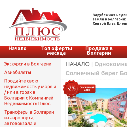
Зарубежная недви
земля в Болгарии:
Святой Влас, Елени
Начало
Топ оферты
Продажа в
месяца
Болгарии
НАЧАЛО
|
Однокомна
Экскурсии в Болгарии
Авиабилеты
Солнечный берег Б
Продайте свою
недвижимость у моря и
-2%
/ или в горах в
Болгарии с Компанией
Недвижимость Плюс.
Трансферы в Болгарии
из аэропорта,
автовокзала и