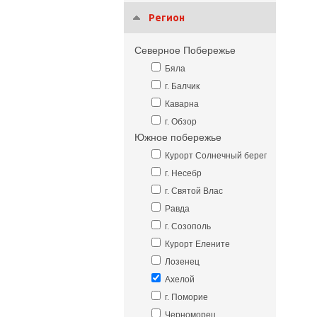
Регион
Северное Побережье
Бяла
г. Балчик
Каварна
г. Обзор
Южное побережье
Курорт Солнечный берег
г. Несебр
г. Святой Влас
Равда
г. Созополь
Курорт Елените
Лозенец
Ахелой
г. Поморие
Черноморец