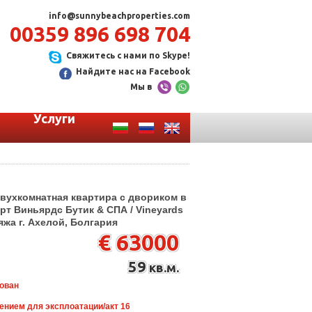
info@sunnybeachproperties.com
00359 896 698 704
Свяжитесь с нами по Skype!
Найдите нас на Facebook
Мы в
Услуги
вухкомнатная квартира с двориком в
орт Виньярдс Бутик & СПА / Vineyards
ляжа г. Ахелой, Болгария
€ 63000
59
кв.м.
ован
ением для эксплоатации/акт 16