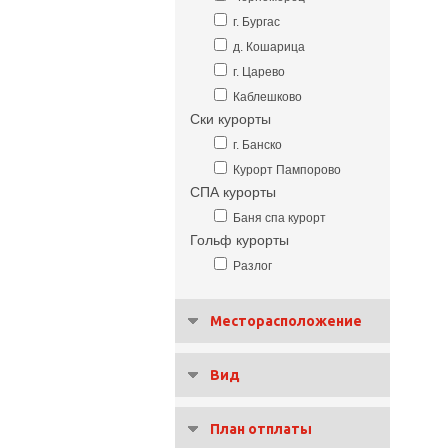
г. Бургас
д. Кошарица
г. Царево
Каблешково
Ски курорты
г. Банско
Курорт Пампорово
СПА курорты
Баня спа курорт
Гольф курорты
Разлог
Месторасположение
Вид
План отплаты