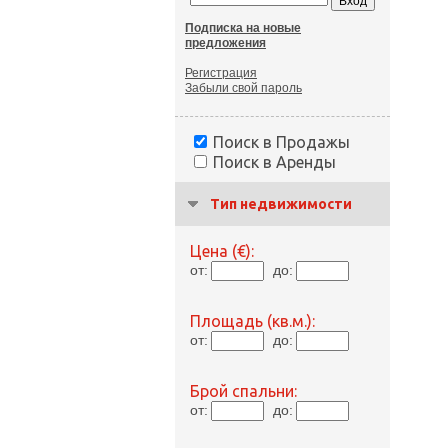
Подписка на новые
предложения
Регистрация
Забыли свой пароль
Поиск в Продажы
Поиск в Аренды
Тип недвижимости
Цена (€):
от:
до:
Площадь (кв.м.):
от:
до:
Брой спальни:
от:
до: