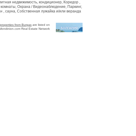
литная недвижимость, кондиционер, Коридор ,
комнаты, Охрана / Видеонаблюдение, Паркинг,
 , сауна, Собственная лужайка и/или веранда
properties from Burgas
are listed on
Mondinion.com Real Estate Network