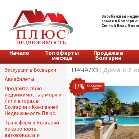
Зарубежная недви
земля в Болгарии:
Святой Влас, Елени
Начало
Топ оферты
Продажа в
месяца
Болгарии
НАЧАЛО
|
Дома с 2 
Экскурсии в Болгарии
Авиабилеты
-17%
Продайте свою
недвижимость у моря и
/ или в горах в
Болгарии с Компанией
Недвижимость Плюс.
Трансферы в Болгарии
из аэропорта,
автовокзала и