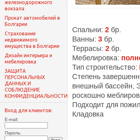
железнодорожного
вокзала
Прокат автомобилей в
Болгарии
Спальни:
2
бр.
Cтрахование
Ванны:
3
бр.
недвижимого
имущества в Болгарии
Террасы:
2
бр.
Дизайн интерьера и
Мебелировка:
полн
мебелировка
Тип строительство:
ЗАЩИТА
Степень завершенн
ПЕРСОНАЛЬНЫХ
ДАННЫХ И
внешный бассейн, Э
СОБЛЮДЕНИЕ
роскошно меблиров
КОНФИДЕНЦИАЛЬНОСТИ
Подходит для пожил
Вход для клиентов:
Кладовка
E-mail:
Пароль: