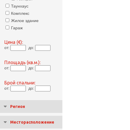
Таунхаус
Комплекс
Жилое здание
Гараж
Цена (€):
от:
до:
Площадь (кв.м.):
от:
до:
Брой спальни:
от:
до:
Регион
Месторасположение