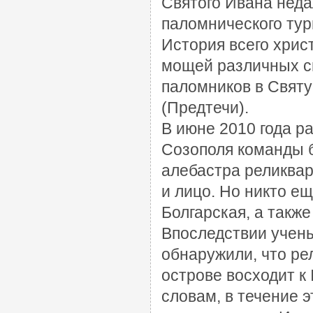
Святого Ивана неда
паломнического тур
История всего хрис
мощей различных с
паломников в Святу
(Предтечи).
В июне 2010 года р
Созополя команды б
алебастра реликвар
и лицо. Но никто е
Болгарская, а такж
Впоследствии учены
обнаружили, что ре
острове восходит к I
словам, в течение 