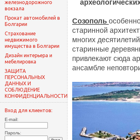
археологически
железнодорожного
вокзала
Прокат автомобилей в
Созополь
особенно
Болгарии
старинной архитек
Cтрахование
многих десятилетий
недвижимого
имущества в Болгарии
старинные деревянн
Дизайн интерьера и
привлекают сюда ар
мебелировка
ансамбле неповтор
ЗАЩИТА
ПЕРСОНАЛЬНЫХ
ДАННЫХ И
СОБЛЮДЕНИЕ
КОНФИДЕНЦИАЛЬНОСТИ
Вход для клиентов:
E-mail:
Пароль: