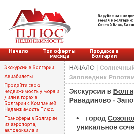
Зарубежная недви
земля в Болгарии:
Святой Влас, Елени
Начало
Топ оферты
Продажа в
месяца
Болгарии
НАЧАЛО
|
Солнечный 
Экскурсии в Болгарии
Авиабилеты
Заповедник Ропота
Продайте свою
Экскурсии в
Болга
недвижимость у моря и
/ или в горах в
Равадиново - Запо
Болгарии с Компанией
Недвижимость Плюс.
город
Созопо
Трансферы в Болгарии
из аэропорта,
уникальное соче
автовокзала и