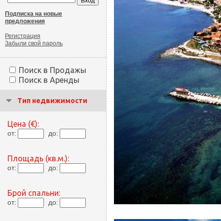
Подписка на новые
предложения
Регистрация
Забыли свой пароль
Поиск в Продажы
Поиск в Аренды
Тип недвижимости
Цена (€):
от:
до:
Площадь (кв.м.):
от:
до:
Брой спальни:
от:
до: