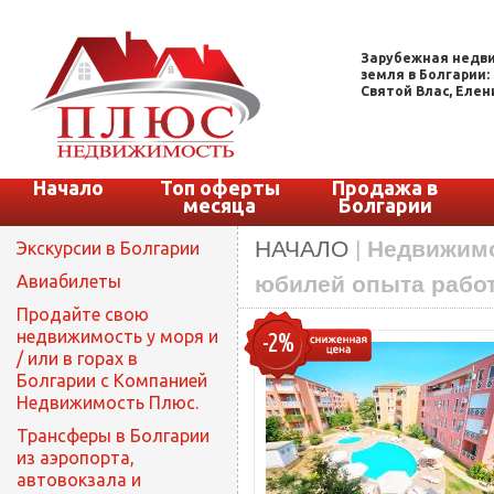
Зарубежная недви
земля в Болгарии:
Святой Влас, Елени
Начало
Топ оферты
Продажа в
месяца
Болгарии
НАЧАЛО
|
Недвижимо
Экскурсии в Болгарии
Авиабилеты
юбилей опыта рабо
Продайте свою
недвижимость у моря и
-2%
/ или в горах в
Болгарии с Компанией
Недвижимость Плюс.
Трансферы в Болгарии
из аэропорта,
автовокзала и