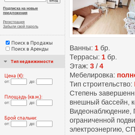
Подписка на новые
предложения
Регистрация
Забыли свой пароль
Поиск в Продажы
Ванны:
1
бр.
Поиск в Аренды
Террасы:
1
бр.
Тип недвижимости
Этаж:
3
/
4
Мебелировка:
полн
Цена (€):
от:
до:
Тип строительство:
Степень завершенн
Площадь (кв.м.):
внешный бассейн, к
от:
до:
Видеонаблюдение, П
Брой спальни:
ограниченной подви
от:
до:
электроэнергию, СП