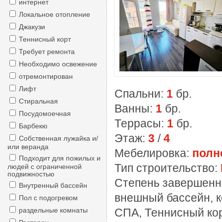
интернет
Локальное отопление
Джакузи
Теннисный корт
Требует ремонта
Необходимо освежение
отремонтирован
Лифт
Спальни:
1
бр.
Стиральная
Ванны:
1
бр.
Посудомоечная
Террасы:
1
бр.
Барбекю
Этаж:
3
/
4
Собственная лужайка и/
или веранда
Мебелировка:
полн
Подходит для пожилых и
Тип строительство:
людей с ограниченной
подвижностью
Степень завершенн
Внутренный бассейн
внешный бассейн, к
Пол с подогревом
раздельные комнаты
СПА, Теннисный кор