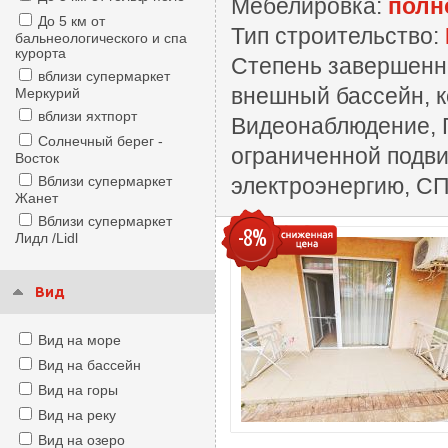
Мебелировка:
полн
До 5 км от
Тип строительство:
бальнеологического и спа
курорта
Степень завершенн
вблизи супермаркет
внешный бассейн, к
Меркурий
вблизи яхтпорт
Видеонаблюдение, П
Солнечный берег -
ограниченной подви
Восток
Вблизи супермаркет
электроэнергию, СП
Жанет
Вблизи супермаркет
-8%
Лидл /Lidl
Вид
Вид на море
Вид на бассейн
Вид на горы
Вид на реку
Вид на озеро