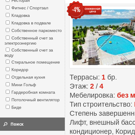
Ресторан
Фитнес / Спортзал
-4%
Кладовка
Кладовка в подвале
Собственное паркоместо
Собственный счет за
электроэнергию
Собственный счет за
воду
Стиральное помещение
Коридор
Террасы:
1
бр.
Отдельная кухня
Мини Гольф
Этаж:
2
/
4
Гардеробная комната
Мебелировка:
без 
Потолочный вентилятор
Тип строительство:
Биде
Степень завершенн
Лифт, внешный басс
кондиционер, Корид