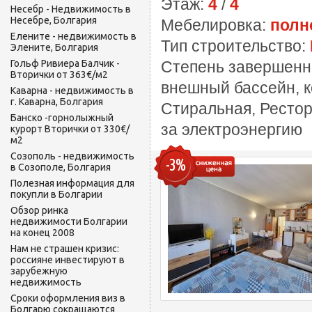
Этаж:
4
/
4
Несебр - Недвижимость в
Несебре, Болгария
Мебелировка:
полн
Елените - недвижимость в
Тип строительство:
Элените, Болгария
Гольф Ривиера Балчик -
Степень завершенн
Вторички от 363€/м2
внешный бассейн, к
Каварна - недвижимость в
г. Каварна, Болгария
Стиральная, Рестор
Банско -горнолыжный
за электроэнергию
курорт Вторички от 330€/
м2
Созополь - недвижимость
-3%
в Созополе, Болгария
Полезная информация для
покупли в Болгарии
Обзор ринка
недвижимости Болгарии
на конец 2008
Нам не страшен кризис:
россияне инвестируют в
зарубежную
недвижимость
Сроки оформления виз в
Болгарю сокращаются