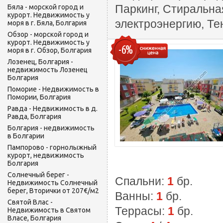
Паркинг, Стиральна
Бяла - морской город и
курорт. Недвижимость у
электроэнергию, Те
моря в г. Бяла, Болгария
Обзор - морской город и
курорт. Недвижимость у
-6%
моря в г. Обзор, Болгария
Лозенец, Болгария -
недвижимость Лозенец
Болгария
Поморие - Недвижимость в
Помории, Болгария
Равда - Недвижимость в д.
Равда, Болгария
Болгария - недвижимость
в Болгарии
Пампорово - горнолыжный
курорт, недвижимость
Болгария
Солнечный берег -
Спальни:
1
бр.
Недвижимость Солнечный
берег, Вторички от 207€/м2
Ванны:
1
бр.
Святой Влас -
Террасы:
1
бр.
Недвижимость в Святом
Власе, Болгария