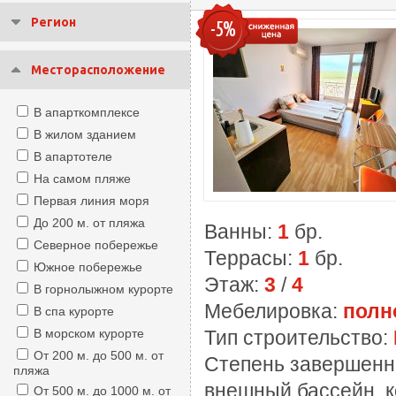
Регион
-5%
Месторасположение
В апарткомплексе
В жилом зданием
В апартотеле
На самом пляже
Первая линия моря
До 200 м. от пляжа
Ванны:
1
бр.
Северное побережье
Террасы:
1
бр.
Южное побережье
Этаж:
3
/
4
В горнолыжном курорте
Мебелировка:
полн
В спа курорте
В морском курорте
Тип строительство:
От 200 м. до 500 м. от
Степень завершенн
пляжа
внешный бассейн, к
От 500 м. до 1000 м. от