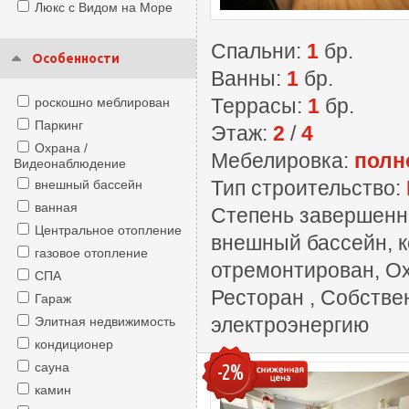
Люкс с Видом на Море
Спальни:
1
бр.
Особенности
Ванны:
1
бр.
Террасы:
1
бр.
роскошно меблирован
Паркинг
Этаж:
2
/
4
Охрана /
Мебелировка:
полн
Видеонаблюдение
Тип строительство:
внешный бассейн
ванная
Степень завершенн
Центральное отопление
внешный бассейн, к
газовое отопление
отремонтирован, Ох
СПА
Ресторан , Собстве
Гараж
электроэнергию
Элитная недвижимость
кондиционер
сауна
-2%
камин