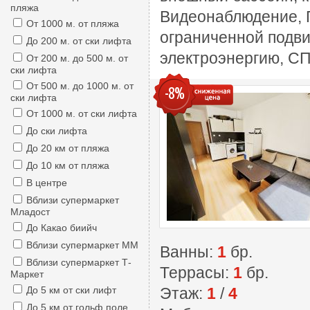
пляжа
Видеонаблюдение, П
От 1000 м. от пляжа
ограниченной подви
До 200 м. от ски лифта
электроэнергию, СП
От 200 м. до 500 м. от
ски лифта
От 500 м. до 1000 м. от
-8%
ски лифта
От 1000 м. от ски лифта
До ски лифта
До 20 км от пляжа
До 10 км от пляжа
В центре
Вблизи супермаркет
Младост
До Какао биийч
Вблизи супермаркет ММ
Ванны:
1
бр.
Вблизи супермаркет Т-
Террасы:
1
бр.
Маркет
До 5 км от ски лифт
Этаж:
1
/
4
До 5 км от гольф поле